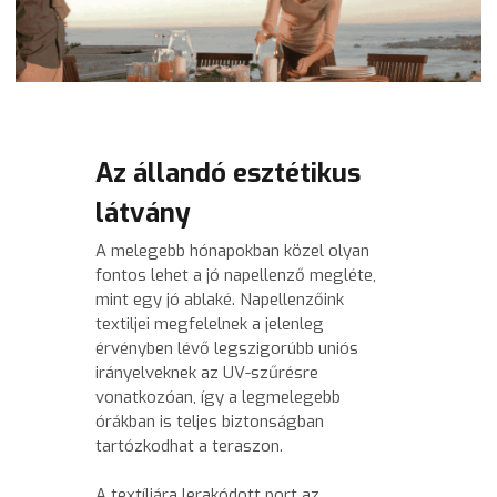
Reluxák
+3630 975 6664
info@domenyablak.com
Roletták
Redőnyök
Az állandó esztétikus 
Napellenzők
Kapcsolat
látvány
Zsaluziák
A melegebb hónapokban közel olyan 
fontos lehet a jó napellenző megléte, 
Pergola
mint egy jó ablaké. Napellenzőink 
textiljei megfelelnek a jelenleg 
érvényben lévő legszigorúbb uniós 
irányelveknek az UV-szűrésre 
vonatkozóan, így a legmelegebb 
órákban is teljes biztonságban 
tartózkodhat a teraszon. 
A textíliára lerakódott port az 