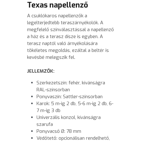
Texas napellenző
A csuklókaros napellenzők a 
legelterjedtebb teraszárnyékolók. A 
megfelelő színválasztással a napellenző 
a ház és a terasz dísze is egyben. A 
terasz naptól való árnyékolására 
tökéletes megoldás, ezáltal a beltér is 
kevésbé melegszik fel.
JELLEMZŐK:
Szerkezetszín: fehér, kívánságra 
RAL-színsorban
Ponyvaszín: Sattler-színsorban
Karok: 5 m-ig 2 db, 5-6 m-ig 2 db, 6-
7 m-ig 3 db
Univerzális konzol, kívánságra 
szarufa
Ponyvacső Ø: 78 mm
Védőtető: opcionálisan rendelhető, 