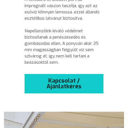
impregnált vászon taszítja, így azt az 
esővíz könnyen lemossa, ezzel állandó 
esztétikus látványt biztosítva.
Napellenzőink kiváló védelmet 
biztosítanak a penészesedés és 
gombásodás ellen. A ponyván akár 35 
mm magasságban felgyűlt víz sem 
szivárog át, így nem kell tartani a 
beázásoktól sem.
Kapcsolat /
Ajánlatkérés