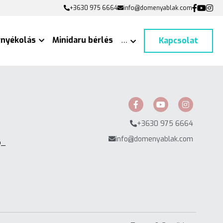
+3630 975 6664
+3630 975 6664
info@domenyablak.com
info@domenyablak.com
rnyékolás
Minidaru bérlés
…
Kapcsolat
+3630 975 6664
info@domenyablak.com
p_