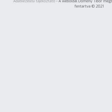
Adatkezelési tájékoztató
 - A weboldal Dömény Tibor megbí
fentartva © 2021