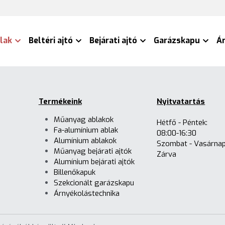
lak
Beltéri ajtó
Bejárati ajtó
Garázskapu
Á
Termékeink
Nyitvatartás
Műanyag ablakok
Hétfő - Péntek:
Fa-alumínium ablak
08:00-16:30
Alumínium ablakok
Szombat - Vasárna
Műanyag bejárati ajtók
Zárva
Alumínium bejárati ajtók
Billenőkapuk
Szekcionált garázskapu
Árnyékolástechnika